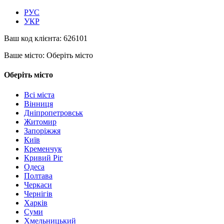
РУС
УКР
Ваш код клієнта:
626101
Ваше місто:
Оберіть місто
Оберіть місто
Всі міста
Вінниця
Дніпропетровськ
Житомир
Запоріжжя
Київ
Кременчук
Кривий Ріг
Одеса
Полтава
Черкаси
Чернігів
Харків
Суми
Хмельницький