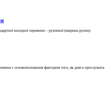
ця
ндартної вихідної сировини – рулонної (ширина рулону
сировина є основоположним фактором того, як довго прослужить