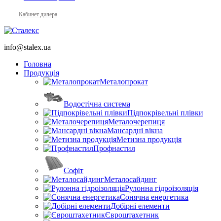
Кабинет дилера
info@stalex.ua
Головна
Продукція
Металопрокат
Водостічна система
Підпокрівельні плівки
Металочерепиця
Мансардні вікна
Метизна продукція
Профнастил
Софіт
Металосайдинг
Рулонна гідроізоляція
Сонячна енергетика
Добірні елементи
Євроштахетник