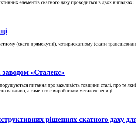
тивних елементів скатного даху проводиться в двох випадках:
ці
атному (скати прямокутні), чотирискатному (скати трапецієвидн
і заводом «Сталекс»
порушуються питання про важливість товщини сталі, про те який
ійсно важливо, а саме хто є виробником металочерепиці.
нструктивних рішеннях скатного даху дл