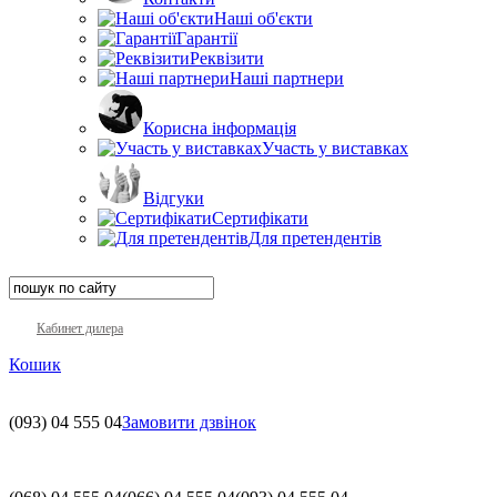
Наші об'єкти
Гарантії
Реквізити
Наші партнери
Корисна інформація
Участь у виставках
Відгуки
Сертифікати
Для претендентів
Кабинет дилера
Кошик
(093)
04 555 04
Замовити дзвінок