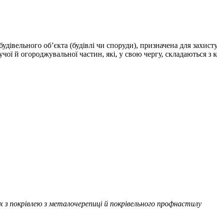
удівельного об’єкта (будівлі чи споруди), призначена для захис
учої й огороджувальної частин, які, у свою чергу, складаються з
ах з покрівлею з металочерепиці й покрівельного профнастилу