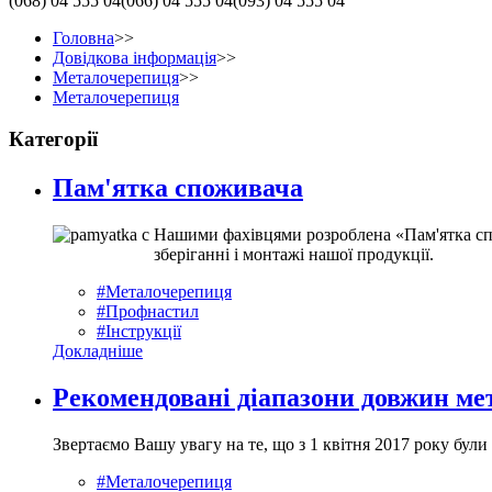
(068)
04 555 04
(066)
04 555 04
(093)
04 555 04
Головна
>>
Довідкова інформація
>>
Металочерепиця
>>
Металочерепиця
Категорії
Пам'ятка споживача
Нашими фахівцями розроблена «Пам'ятка спо
зберіганні і монтажі нашої продукції.
#Металочерепиця
#Профнастил
#Інструкції
Докладніше
Рекомендовані діапазони довжин ме
Звертаємо Вашу увагу на те, що з 1 квітня 2017 року бул
#Металочерепиця