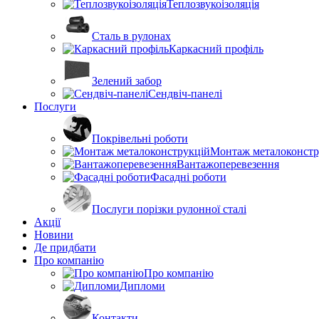
Теплозвукоізоляція
Сталь в рулонах
Каркасний профіль
Зелений забор
Сендвіч-панелі
Послуги
Покрівельні роботи
Монтаж металоконстр
Вантажоперевезення
Фасадні роботи
Послуги порізки рулонної сталі
Акції
Новини
Де придбати
Про компанію
Про компанію
Дипломи
Контакти