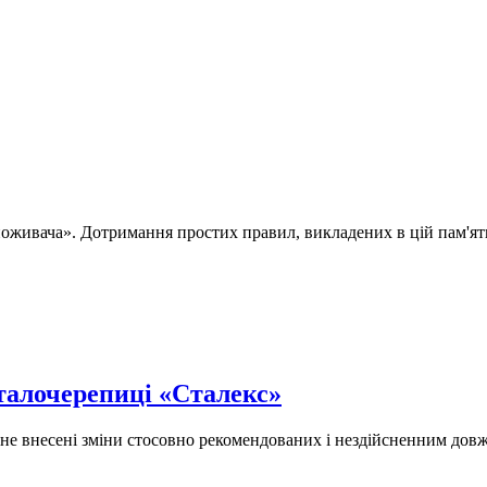
живача». Дотримання простих правил, викладених в цій пам'ят
талочерепиці «Сталекс»
и не внесені зміни стосовно рекомендованих і нездійсненним до