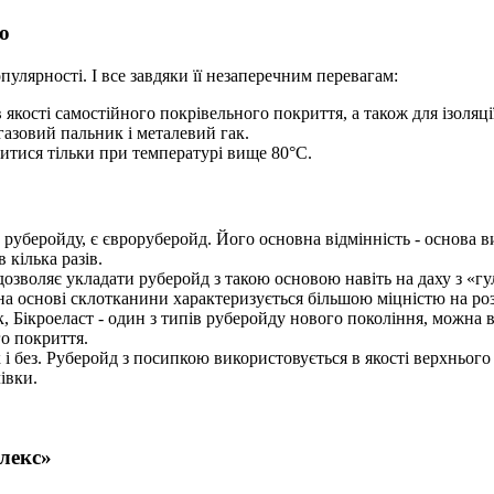
но
пулярності. І все завдяки її незаперечним перевагам:
 якості самостійного покрівельного покриття, а також для ізоляці
 газовий пальник і металевий гак.
витися тільки при температурі вище 80°С.
руберойду, є євроруберойд. Його основна відмінність - основа в
 кілька разів.
о дозволяє укладати руберойд з такою основою навіть на даху з 
на основі склотканини характеризується більшою міцністю на роз
, Бікроеласт - один з типів руберойду нового покоління, можна в
го покриття.
 і без. Руберойд з посипкою використовується в якості верхнього 
івки.
лекс»