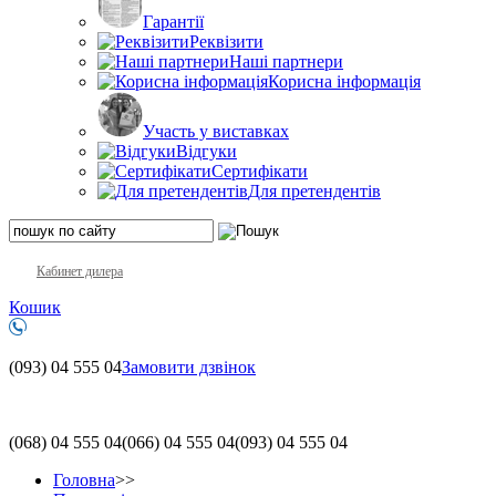
Гарантії
Реквізити
Наші партнери
Корисна інформація
Участь у виставках
Відгуки
Сертифікати
Для претендентів
Кабинет дилера
Кошик
(093)
04 555 04
Замовити дзвінок
(068)
04 555 04
(066)
04 555 04
(093)
04 555 04
Головна
>>