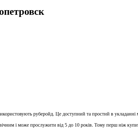
ропетровск
о використовують руберойд. Це доступний та простий в укладанні м
овічним і може прослужити від 5 до 10 років. Тому перш ніж купи