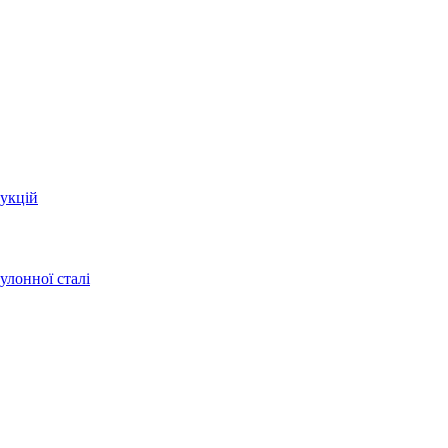
укцій
улонної сталі