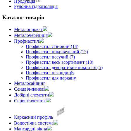
Продукція
>>
Рулонна гідроізоляція
Каталог товарів
Металопрокат
Металочерепиця
Профнастил
Профнастил стіновий (14)
Профнастил покрівельний (15)
Профнастил несучий (7)
Профнастил весь асортимент (18)
Профнастил декоративне покриття (5)
Профнастил некондиція
Профнастил для паркану
Металосайдинг
Сендвіч-панелі
Добірні елементи
Євроштахетник
Каркасний профіль
Водостічна система
Мансардні вікна