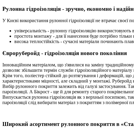
Рулонна гідроізоляція - зручно, економно і надій
У Києві використання рулонної гідроізоляції не втрачає своєї по
універсальність - рулонну гідроізоляцію використовують в
простота монтажу - для її нанесення буде потрібно тільки
висока теплостійкість - сучасні матеріали починають пла
Євроруберойд - гідроізоляція нового покоління
Інноваційним матеріалом, що з'явилися на заміну традиційному 
дозволяє збільшити термін служби гідроізоляційного матеріалу в
Крім того, поліестер стійкий до розтягування і деформацій, щ
характеристиками міцності, але складний у монтажі. Руберойд 
Вибір рулонного покриття залежить від галузі застосування. Так
пароізоляції. А Бікрост - ще й для ремонту старого покрівельно
Випускається рулонна гідроізоляція як з верхньої посипкою, так
пароізоляції слід вибирати матеріал з покриттям з полімерної пл
Широкий асортимент рулонного покриття в «Ста