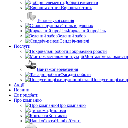
Добірні елементи
Євроштахетник
Теплозвукоізоляція
Сталь в рулонах
Каркасний профіль
Зелений забор
Сендвіч-панелі
Послуги
Покрівельні роботи
Монтаж металоконстр
Вантажоперевезення
Фасадні роботи
Послуги порізки р
Акції
Новини
Де придбати
Про компанію
Про компанію
Дипломи
Контакти
Наші об'єкти