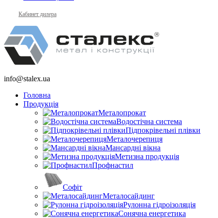
Кабинет дилера
info@stalex.ua
Головна
Продукція
Металопрокат
Водостічна система
Підпокрівельні плівки
Металочерепиця
Мансардні вікна
Метизна продукція
Профнастил
Софіт
Металосайдинг
Рулонна гідроізоляція
Сонячна енергетика