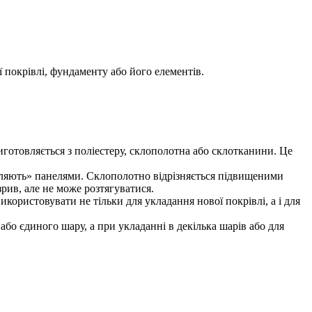
ї покрівлі, фундаменту або його елементів.
иготовляється з поліестеру, склополотна або склотканини. Це
«гуляють» панелями. Склополотно відрізняється підвищеними
рив, але не може розтягуватися.
икористовувати не тільки для укладання нової покрівлі, а і для
або єдиного шару, а при укладанні в декілька шарів або для