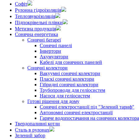
Софіт
Рулонна гідроізоляція
Теплозвукоізоляція
Підпокрівельні плівки
Метизна продукція
Сонячна енергетика
Сонячні батареї
Сонячні панелі
Інвертори
Акумулятори
Кабелі для сонячних панелей
Сонячні колектори
Вакуумні сонячні колектори
Пласкі сонячні колектори
Гібридні сонячні колектори
Трубопроводи для геліосистем
Насоси для геліосистем
Готові рішення для дому
Сонячні електростанції під "Зелений тариф"
Автономні сонячні електростанції
Гаряче водопостачання на сонячних колектор
Твердопаливні котли
Сталь в рулонах
Зелений забор