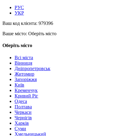
РУС
УКР
Ваш код клієнта:
979396
Ваше місто:
Оберіть місто
Оберіть місто
Всі міста
Вінниця
Дніпропетровськ
Житомир
Запоріжжя
Київ
Кременчук
Кривий Ріг
Одеса
Полтава
Черкаси
Чернігів
Харків
Суми
Хмельницький