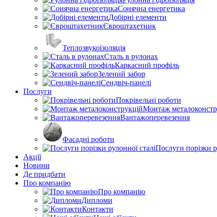
Сонячна енергетика
Добірні елементи
Євроштахетник
Теплозвукоізоляція
Сталь в рулонах
Каркасний профіль
Зелений забор
Сендвіч-панелі
Послуги
Покрівельні роботи
Монтаж металоконстр
Вантажоперевезення
Фасадні роботи
Послуги порізки р
Акції
Новини
Де придбати
Про компанію
Про компанію
Дипломи
Контакти