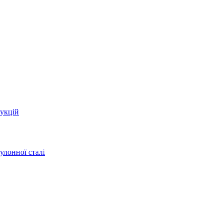
укцій
улонної сталі