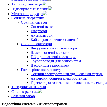
Теплозвукоізоляція
Підпокрівельні плівки
Метизна продукція
Сонячна енергетика
Сонячні батареї
Сонячні панелі
Інвертори
Акумулятори
Кабелі для сонячних панелей
Сонячні колектори
Вакуумні сонячні колектори
Пласкі сонячні колектори
Гібридні сонячні колектори
Трубопроводи для геліосистем
Насоси для геліосистем
Готові рішення для дому
Сонячні електростанції під "Зелений тариф"
Автономні сонячні електростанції
Гаряче водопостачання на сонячних колектор
Твердопаливні котли
Сталь в рулонах
Зелений забор
Водостічна система - Днепропетровск