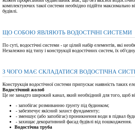
Кожен професійний будівельник знає, що без якісної водостічної
комплектуючих такої системи необхідно підійти максимально ві
будівлі.
ЩО СОБОЮ ЯВЛЯЮТЬ ВОДОСТІЧНІ СИСТЕМИ
По суті, водостічні системи - це цілий набір елементів, які необ
Незалежно від типу і конструкції водостічних систем, їх об'єдну
З ЧОГО МАЄ СКЛАДАТИСЯ ВОДОСТІЧНА СИС
Конструкція водостічної системи припускає наявність таких еле
Водостічний жолоб
Це не занадто широкий канал, який необхідний для того, щоб від
- запобігає розмиванню ґрунту під будинком;
- забезпечує якісний захист фундаменту;
- зменшує (або запобігає) проникнення води в підвал буд
- захищає декоративний фасад будівлі від пошкодження.
Водостічна труба