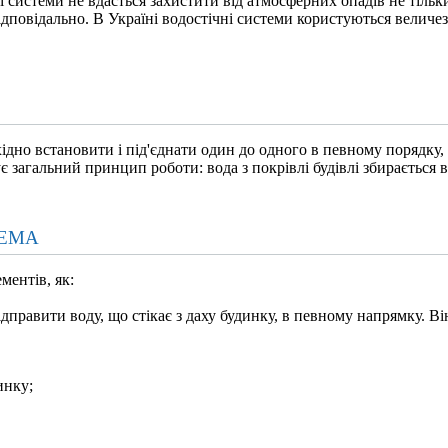
 системи не вдасться захистити від атмосферних опадів не тільки
дповідально. В Україні водостічні системи користуються величе
хідно встановити і під'єднати один до одного в певному порядку, з
є загальний принцип роботи: вода з покрівлі будівлі збирається в
ТЕМА
ментів, як:
правити воду, що стікає з даху будинку, в певному напрямку. Він
инку;