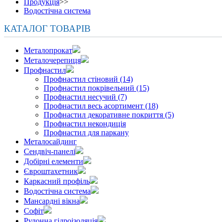
Продукція
>>
Водостічна система
КАТАЛОГ ТОВАРІВ
Металопрокат
Металочерепиця
Профнастил
Профнастил стіновий (14)
Профнастил покрівельний (15)
Профнастил несучий (7)
Профнастил весь асортимент (18)
Профнастил декоративне покриття (5)
Профнастил некондиція
Профнастил для паркану
Металосайдинг
Сендвіч-панелі
Добірні елементи
Євроштахетник
Каркасний профіль
Водостічна система
Мансардні вікна
Софіт
Рулонна гідроізоляція