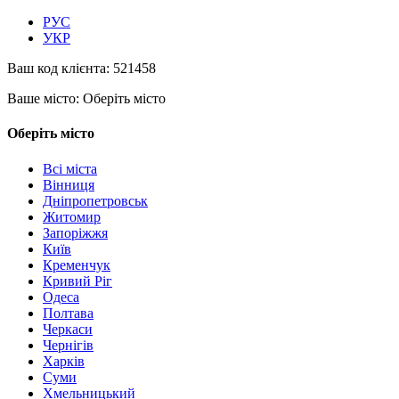
РУС
УКР
Ваш код клієнта:
521458
Ваше місто:
Оберіть місто
Оберіть місто
Всі міста
Вінниця
Дніпропетровськ
Житомир
Запоріжжя
Київ
Кременчук
Кривий Ріг
Одеса
Полтава
Черкаси
Чернігів
Харків
Суми
Хмельницький