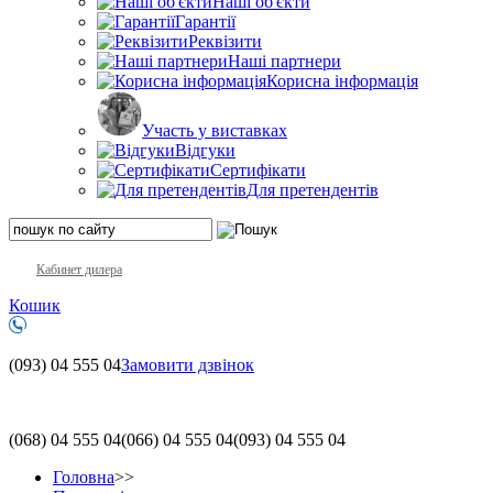
Наші об'єкти
Гарантії
Реквізити
Наші партнери
Корисна інформація
Участь у виставках
Відгуки
Сертифікати
Для претендентів
Кабинет дилера
Кошик
(093)
04 555 04
Замовити дзвінок
(068)
04 555 04
(066)
04 555 04
(093)
04 555 04
Головна
>>