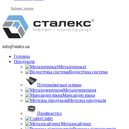
Кабинет дилера
info@stalex.ua
Головна
Продукція
Металопрокат
Водостічна система
Підпокрівельні плівки
Металочерепиця
Мансардні вікна
Метизна продукція
Профнастил
Софіт
Металосайдинг
Рулонна гідроізоляція