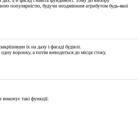
 дах, а й фасад і навіть фундамент. Тому до вибору
зною популярністю, будучи неодмінним атрибутом будь-якої
акріпивши їх на даху і фасаді будівлі.
 одну воронку, а потім виводиться до місця стоку.
 виконує такі функції: