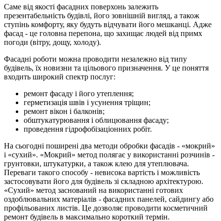
Саме від якості фасадних поверхонь залежить
презентабельність будівлі, його зовнішній вигляд, а також
ступінь комфорту, яку будуть відчувати його мешканці. Адже
фасад - це головна перепона, що захищає людей від примх
погоди (вітру, дощу, холоду).
Фасадні роботи можна проводити незалежно від типу
будівель, їх новизни та цільового призначення. У це поняття
входить широкий спектр послуг:
ремонт фасаду і його утеплення;
герметизація швів і усунення тріщин;
ремонт вікон і балконів;
обштукатурювання і облицювання фасаду;
проведення гідрофобізаціонних робіт.
На сьогодні поширені два методи обробки фасадів - «мокрий»
і «сухий». «Мокрий» метод полягає у використанні розчинів -
грунтовки, штукатурки, а також клею для утеплювача.
Переваги такого способу - невисока вартість і можливість
застосовувати його для будівель зі складною архітектурою.
«Сухий» метод заснований на використанні готових
оздоблювальних матеріалів - фасадних панелей, сайдингу або
профільованих листів. Це дозволяє проводити косметичний
ремонт будівель в максимально короткий термін.