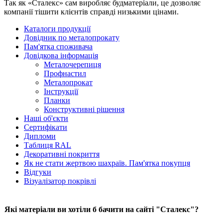
Так як «Сталекс» сам виробляє будматеріали, це дозволяє
компанії тішити клієнтів справді низькими цінами.
Каталоги продукції
Довідник по металопрокату
Пам'ятка споживача
Довідкова інформація
Металочерепиця
Профнастил
Металопрокат
Інструкції
Планки
Конструктивні рішення
Наші об'єкти
Сертифікати
Дипломи
Таблиця RAL
Декоративні покриття
Як не стати жертвою шахраїв. Пам'ятка покупця
Відгуки
Візуалізатор покрівлі
Які матеріали ви хотіли б бачити на сайті "Сталекс"?