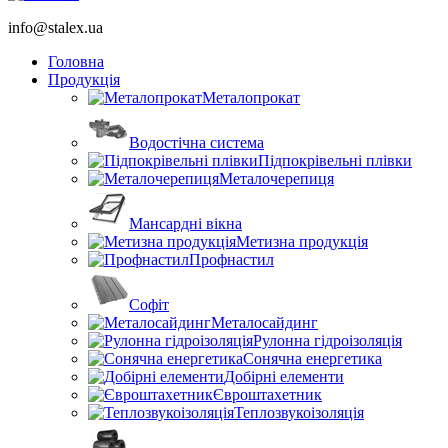
info@stalex.ua
Головна
Продукція
Металопрокат
Водостічна система
Підпокрівельні плівки
Металочерепиця
Мансардні вікна
Метизна продукція
Профнастил
Софіт
Металосайдинг
Рулонна гідроізоляція
Сонячна енергетика
Добірні елементи
Євроштахетник
Теплозвукоізоляція