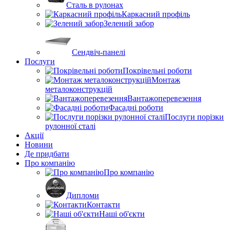
Сталь в рулонах
Каркасний профіль
Зелений забор
Сендвіч-панелі
Послуги
Покрівельні роботи
Монтаж
металоконструкцій
Вантажоперевезення
Фасадні роботи
Послуги порізки
рулонної сталі
Акції
Новини
Де придбати
Про компанію
Про компанію
Дипломи
Контакти
Наші об'єкти