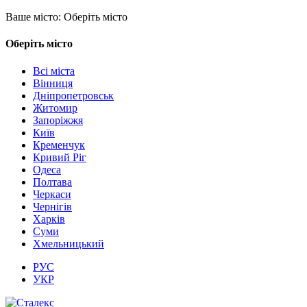
Ваше місто:
Оберіть місто
Оберіть місто
Всі міста
Вінниця
Дніпропетровськ
Житомир
Запоріжжя
Київ
Кременчук
Кривий Ріг
Одеса
Полтава
Черкаси
Чернігів
Харків
Суми
Хмельницький
РУС
УКР