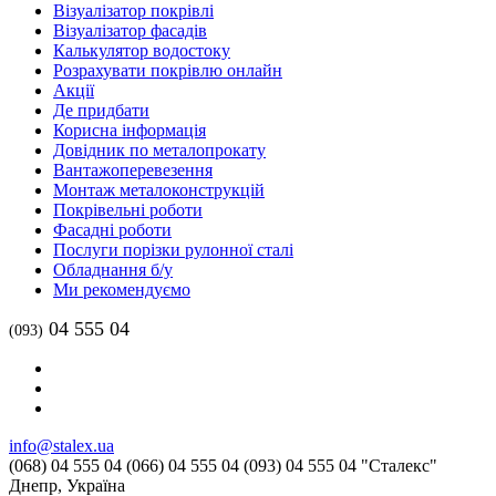
Візуалізатор покрівлі
Візуалізатор фасадів
Калькулятор водостоку
Розрахувати покрівлю онлайн
Акції
Де придбати
Корисна інформація
Довідник по металопрокату
Вантажоперевезення
Монтаж металоконструкцій
Покрівельні роботи
Фасадні роботи
Послуги порізки рулонної сталі
Обладнання б/у
Ми рекомендуємо
04 555 04
(093)
info@stalex.ua
(068)
04 555 04
(066)
04 555 04
(093)
04 555 04
"Сталекс"
Днепр, Україна