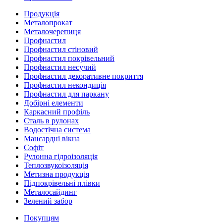
Продукція
Металопрокат
Металочерепиця
Профнастил
Профнастил стіновий
Профнастил покрівельний
Профнастил несучий
Профнастил декоративне покриття
Профнастил некондиція
Профнастил для паркану
Добірні елементи
Каркасний профіль
Сталь в рулонах
Водостічна система
Мансардні вікна
Софіт
Рулонна гідроізоляція
Теплозвукоізоляція
Метизна продукція
Підпокрівельні плівки
Металосайдинг
Зелений забор
Покупцям