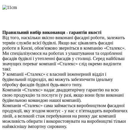
Правильний вибір виконавця - гарантія якості
Від того, наскільки якісно виконані фасадні роботи, залежить
термін служби всієї будівлі. Якщо вас цікавлять фасадні
роботи в Києві, обов'язково зверніться в компанію «Сталекс».
Ми спеціалізуємося на роботах з улаштування та оздобленні
фасадів будівлі і утепленні фасадів у столиці. Серед найбільш
значущих переваг компанії «Сталекс» слід окремо виділити
такі:
У компанії «Сталекс» є власний інженерний відділ і
будівельний підрозділ, які можуть забезпечити ідеальну
обробку фасадів будівлі будь-якого типу.
Компанія «Сталекс» надає двадцятирічну гарантію на всю
свою продукцію та послуги (у разі, якщо вони були виконані
будівельною командою нашої компанії).
Компанія «Сталекс» сама займається виробництвом фасадної
продукції, яку згодом монтує - у нас є п'ятнадцять виробничих
ліній, а великий стаж перебування на ринку дає компанії
можливість обирати і використовувати на виробництві тільки
найякіснішу імпортну сировину.