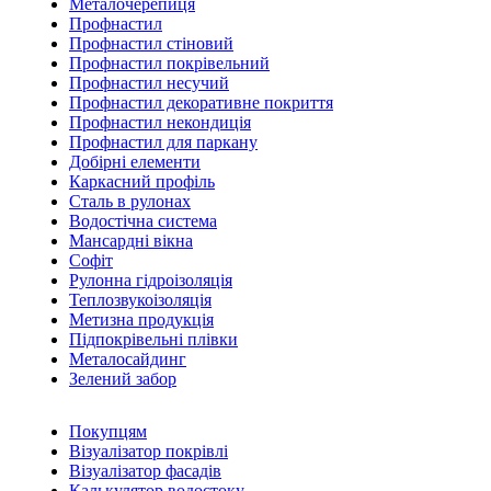
Металочерепиця
Профнастил
Профнастил стіновий
Профнастил покрівельний
Профнастил несучий
Профнастил декоративне покриття
Профнастил некондиція
Профнастил для паркану
Добірні елементи
Каркасний профіль
Сталь в рулонах
Водостічна система
Мансардні вікна
Софіт
Рулонна гідроізоляція
Теплозвукоізоляція
Метизна продукція
Підпокрівельні плівки
Металосайдинг
Зелений забор
Покупцям
Візуалізатор покрівлі
Візуалізатор фасадів
Калькулятор водостоку