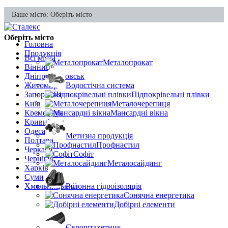
Ваше місто:
Оберіть місто
Оберіть місто
Головна
Продукція
Всі міста
Металопрокат
Вінниця
Дніпропетровськ
Житомир
Водостічна система
Запоріжжя
Підпокрівельні плівки
Київ
Металочерепиця
Кременчук
Мансардні вікна
Кривий Ріг
Одеса
Метизна продукція
Полтава
Профнастил
Черкаси
Софіт
Чернігів
Металосайдинг
Харків
Суми
Хмельницький
Рулонна гідроізоляція
Сонячна енергетика
Добірні елементи
Євроштахетник