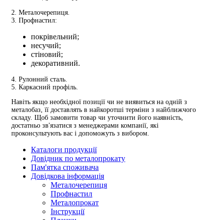
2. Металочерепиця.
3. Профнастил:
покрівельний;
несучий;
стіновий;
декоративний.
4. Рулонний сталь.
5. Каркасний профіль.
Навіть якщо необхідної позиції чи не виявиться на одній з
металобаз, її доставлять в найкоротші терміни з найближчого
складу. Щоб замовити товар чи уточнити його наявність,
достатньо зв'язатися з менеджерами компанії, які
проконсультують вас і допоможуть з вибором.
Каталоги продукції
Довідник по металопрокату
Пам'ятка споживача
Довідкова інформація
Металочерепиця
Профнастил
Металопрокат
Інструкції