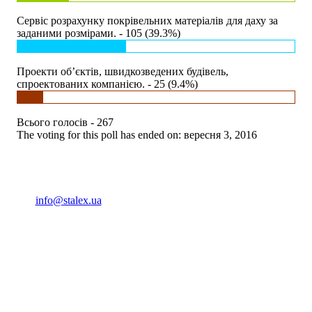
Сервіс розрахунку покрівельних матеріалів для даху за
заданими розмірами. - 105 (39.3%)
Проекти об’єктів, швидкозведених будівель,
спроектованих компанією. - 25 (9.4%)
Всього голосів - 267
The voting for this poll has ended on: вересня 3, 2016
(093) 04 555 04
info@stalex.ua
04 555 04
(068)
04 555 04
(068)
04 555 04
(066)
04 555 04
(093)