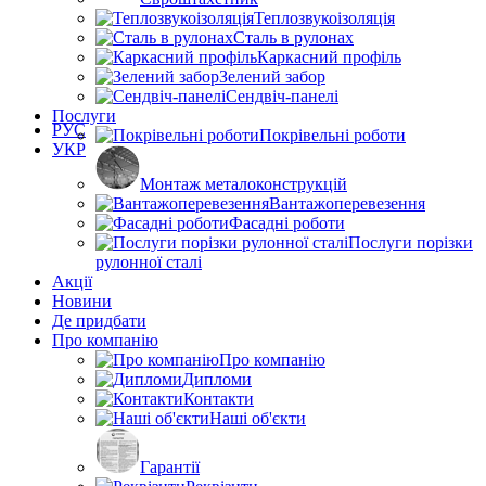
Теплозвукоізоляція
Сталь в рулонах
Каркасний профіль
Зелений забор
Сендвіч-панелі
Послуги
РУС
Покрівельні роботи
УКР
Монтаж металоконструкцій
Вантажоперевезення
Фасадні роботи
Послуги порізки
рулонної сталі
Акції
Новини
Де придбати
Про компанію
Про компанію
Дипломи
Контакти
Наші об'єкти
Гарантії