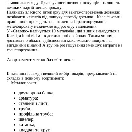
замовника складу. Для зручності оптових покупців - наявність
великих партій металопрокату.
Наявність власного автопарку для вантажоперевезень дозволяє
позбавити клієнтів від пошуку способу доставки. Кваліфіковані
працівники проводять завантаження і транспортування
металопрокату незалежно від розміру замовлення.
У «Сталекс» налічується 10 металобаз, дві з яких знаходяться в
Києві, а інші вісім - в довколишніх районах. Таким чином,
доставка по області здійснюється максимально швидко і за
вигідними цінами! А зручне розташування зменшує витрати на
транспортування.
Асортимент металобаз «Сталекс»
В наявності завжди великий вибір товарів, представлений на
складах в повному асортименті:
1. Металопрокат:
двутаврова балка;
арматура;
стальний лист;
труби;
профільна труба;
швелер;
катанка;
квадрат та круг.