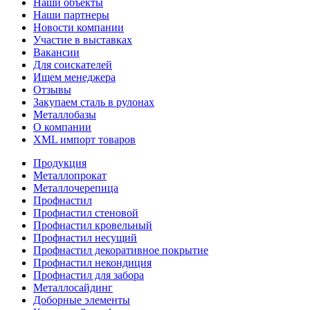
Наши объекты
Наши партнеры
Новости компании
Участие в выставках
Вакансии
Для соискателей
Ищем менеджера
Отзывы
Закупаем сталь в рулонах
Металлобазы
О компании
XML импорт товаров
Продукция
Металлопрокат
Металлочерепица
Профнастил
Профнастил стеновой
Профнастил кровельный
Профнастил несущий
Профнастил декоративное покрытие
Профнастил некондиция
Профнастил для забора
Металлосайдинг
Доборные элементы