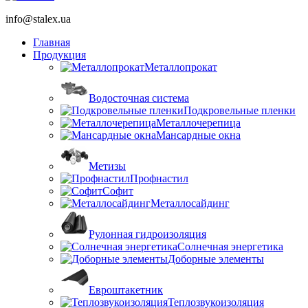
info@stalex.ua
Главная
Продукция
Металлопрокат
Водосточная система
Подкровельные пленки
Металлочерепица
Мансардные окна
Метизы
Профнастил
Софит
Металлосайдинг
Рулонная гидроизоляция
Солнечная энергетика
Доборные элементы
Евроштакетник
Теплозвукоизоляция