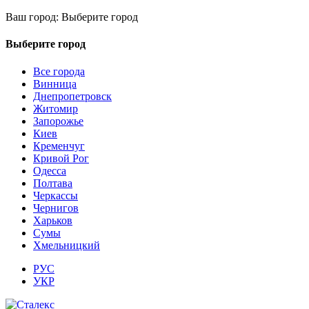
Ваш город:
Выберите город
Выберите город
Все города
Винница
Днепропетровск
Житомир
Запорожье
Киев
Кременчуг
Кривой Рог
Одесса
Полтава
Черкассы
Чернигов
Харьков
Сумы
Хмельницкий
РУС
УКР