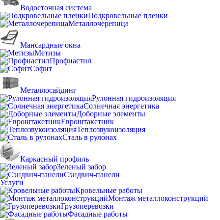
Водосточная система
Подкровельные пленки
Металлочерепица
Мансардные окна
Метизы
Профнастил
Софит
Металлосайдинг
Рулонная гидроизоляция
Солнечная энергетика
Доборные элементы
Евроштакетник
Теплозвукоизоляция
Сталь в рулонах
Каркасный профиль
Зеленый забор
Сэндвич-панели
Услуги
Кровельные работы
Монтаж металлоконструкций
Грузоперевозки
Фасадные работы