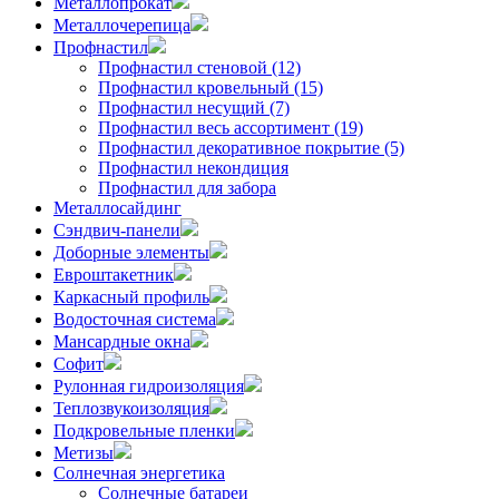
Металлопрокат
Металлочерепица
Профнастил
Профнастил стеновой (12)
Профнастил кровельный (15)
Профнастил несущий (7)
Профнастил весь ассортимент (19)
Профнастил декоративное покрытие (5)
Профнастил некондиция
Профнастил для забора
Металлосайдинг
Сэндвич-панели
Доборные элементы
Евроштакетник
Каркасный профиль
Водосточная система
Мансардные окна
Софит
Рулонная гидроизоляция
Теплозвукоизоляция
Подкровельные пленки
Метизы
Солнечная энергетика
Солнечные батареи