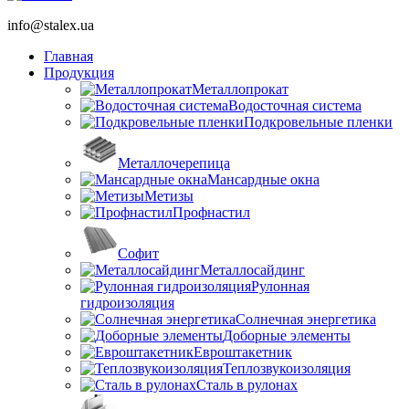
info@stalex.ua
Главная
Продукция
Металлопрокат
Водосточная система
Подкровельные пленки
Металлочерепица
Мансардные окна
Метизы
Профнастил
Софит
Металлосайдинг
Рулонная
гидроизоляция
Солнечная энергетика
Доборные элементы
Евроштакетник
Теплозвукоизоляция
Сталь в рулонах