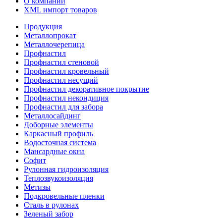
О компании
XML импорт товаров
Продукция
Металлопрокат
Металлочерепица
Профнастил
Профнастил стеновой
Профнастил кровельный
Профнастил несущий
Профнастил декоративное покрытие
Профнастил некондиция
Профнастил для забора
Металлосайдинг
Доборные элементы
Каркасный профиль
Водосточная система
Мансардные окна
Софит
Рулонная гидроизоляция
Теплозвукоизоляция
Метизы
Подкровельные пленки
Сталь в рулонах
Зеленый забор