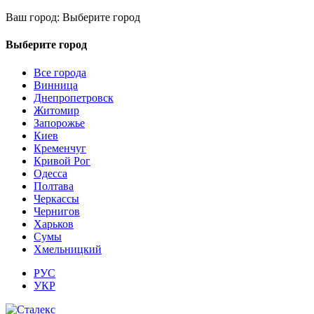
Ваш город:
Выберите город
Выберите город
Все города
Винница
Днепропетровск
Житомир
Запорожье
Киев
Кременчуг
Кривой Рог
Одесса
Полтава
Черкассы
Чернигов
Харьков
Сумы
Хмельницкий
РУС
УКР