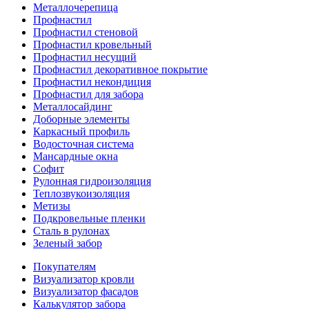
Металлочерепица
Профнастил
Профнастил стеновой
Профнастил кровельный
Профнастил несущий
Профнастил декоративное покрытие
Профнастил некондиция
Профнастил для забора
Металлосайдинг
Доборные элементы
Каркасный профиль
Водосточная система
Мансардные окна
Софит
Рулонная гидроизоляция
Теплозвукоизоляция
Метизы
Подкровельные пленки
Сталь в рулонах
Зеленый забор
Покупателям
Визуализатор кровли
Визуализатор фасадов
Калькулятор забора