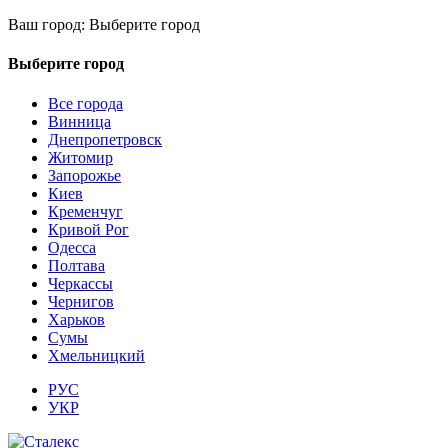
Ваш город:
Выберите город
Выберите город
Все города
Винница
Днепропетровск
Житомир
Запорожье
Киев
Кременчуг
Кривой Рог
Одесса
Полтава
Черкассы
Чернигов
Харьков
Сумы
Хмельницкий
РУС
УКР