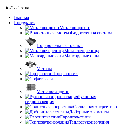
info@stalex.ua
Главная
Продукция
Металлопрокат
Водосточная система
Подкровельные пленки
Металлочерепица
Мансардные окна
Метизы
Профнастил
Софит
Металлосайдинг
Рулонная
гидроизоляция
Солнечная энергетика
Доборные элементы
Евроштакетник
Теплозвукоизоляция