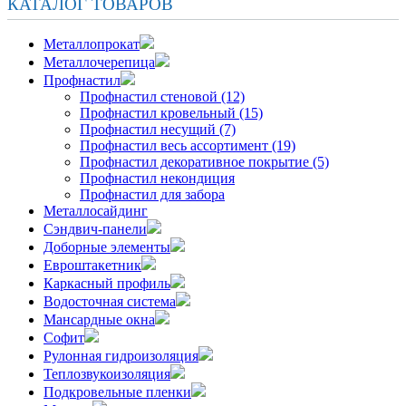
КАТАЛОГ ТОВАРОВ
Металлопрокат
Металлочерепица
Профнастил
Профнастил стеновой (12)
Профнастил кровельный (15)
Профнастил несущий (7)
Профнастил весь ассортимент (19)
Профнастил декоративное покрытие (5)
Профнастил некондиция
Профнастил для забора
Металлосайдинг
Сэндвич-панели
Доборные элементы
Евроштакетник
Каркасный профиль
Водосточная система
Мансардные окна
Софит
Рулонная гидроизоляция
Теплозвукоизоляция
Подкровельные пленки