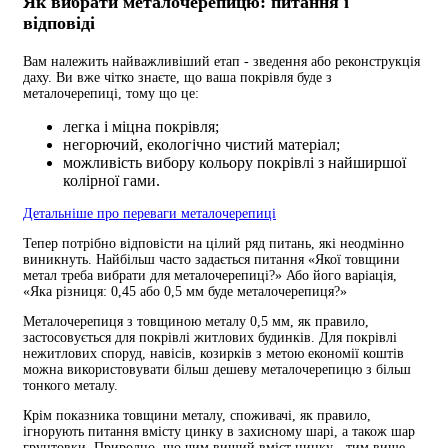
Як вибрати металочерепицю: питання і
відповіді
Вам належить найважливіший етап - зведення або реконструкція
даху. Ви вже чітко знаєте, що ваша покрівля буде з
металочерепиці, тому що це:
легка і міцна покрівля;
негорючий, екологічно чистий матеріал;
можливість вибору кольору покрівлі з найширшої
колірної гами.
Детальніше про переваги металочерепиці
Тепер потрібно відповісти на цілий ряд питань, які неодмінно
виникнуть. Найбільш часто задається питання «Якої товщини
метал треба вибрати для металочерепиці?» Або його варіація,
«Яка різниця: 0,45 або 0,5 мм буде металочерепиця?»
Металочерепиця з товщиною металу 0,5 мм, як правило,
застосовується для покрівлі житлових будинків. Для покрівлі
нежитлових споруд, навісів, козирків з метою економії коштів
можна використовувати більш дешеву металочерепицю з більш
тонкого металу.
Крім показника товщини металу, споживачі, як правило,
ігнорують питання вмісту цинку в захисному шарі, а також шар
грунтовки. Природно, що чим вищий вміст цинку - тим вище