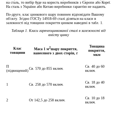
на сталь, то вибір буде на користь виробників з Європи або Кореї.
На сталь з України або Китаю виробники гарантію не надають.
По-друге, клас цинкового шару повинен відповідати Вашому
об'єкту. Згідно ГОСТу 14918-69 сталі діляться на класи в
залежності від товщини покриття цинком наведені в табл. 1.
Таблиця 1. Класи гарячеоцинкованої сталі в залежності від
вмісту цинку
Товщина
2
Клас
Маса 1 м
шару покриття,
покриття,
товщини
нанесеного з двох сторін, г
мкм
П
Св. 40 до 60
Св. 570 до 855 включ.
(підвищений)
включ.
Св. 18 до 40
1
Св. 258 до 570 включ.
включ.
Св. 10 до 18
2
От 142,5 до 258 включ.
включ.