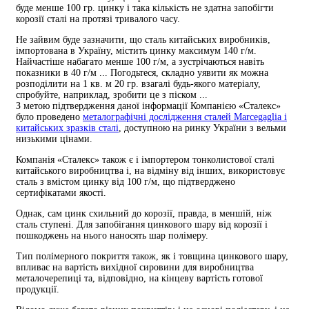
буде менше 100 гр. цинку і така кількість не здатна запобігти
корозії сталі на протязі тривалого часу.
Не зайвим буде зазначити, що сталь китайських виробників,
імпортована в Україну, містить цинку максимум 140 г/м.
Найчастіше набагато менше 100 г/м, а зустрічаються навіть
показники в 40 г/м ... Погодьтеся, складно уявити як можна
розподілити на 1 кв. м 20 гр. взагалі будь-якого матеріалу,
спробуйте, наприклад, зробити це з піском ...
З метою підтвердження даної інформації Компанією «Сталекс»
було проведено
металографічні дослідження сталей Marcegaglia і
китайських зразків сталі
, доступною на ринку України з вельми
низькими цінами.
Компанія «Сталекс» також є і імпортером тонколистової сталі
китайського виробництва і, на відміну від інших, використовує
сталь з вмістом цинку від 100 г/м, що підтверджено
сертифікатами якості.
Однак, сам цинк схильний до корозії, правда, в меншій, ніж
сталь ступені. Для запобігання цинкового шару від корозії і
пошкоджень на нього наносять шар полімеру.
Тип полімерного покриття також, як і товщина цинкового шару,
впливає на вартість вихідної сировини для виробництва
металочерепиці та, відповідно, на кінцеву вартість готової
продукції.