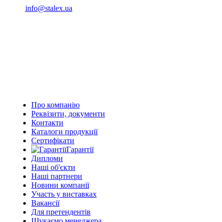
info@stalex.ua
04 555 04
(068)
04 555 04
(068)
04 555 04
(066)
04 555 04
(093)
Про компанію
Реквізити, документи
Контакти
Каталоги продукції
Сертифікати
Гарантії
Дипломи
Наші об'єкти
Наші партнери
Новини компанії
Участь у виставках
Вакансії
Для претендентів
Шукаємо менеджера