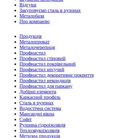
Відгуки
Закуповуємо сталь в рулонах
Металобази
Про компанію
Продукція
Металопрокат
Металочерепиця
Профнастил
Профнастил стіновий
Профнастил покрівельний
Профнастил несучий
Профнастил декоративне покриття
Профнастил некондиція
Профнастил для паркану
Добірні елементи
Каркасний профіль
Сталь в рулонах
Водостічна система
Мансардні вікна
Софіт
Рулонна гідроізоляція
Теплозвукоізоляція
Метизна продукція