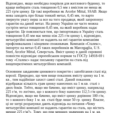
Відповідно, якщо необхідна покрівля для житлового будинку, то
краще вибирати сталь товщиною 0,5 мм з вмістом не менш як
225 гр/м цинку. Це такі виробники як Arcelor Mittal, SSAB. Якщо
мова заходить про більш тонкий метал, 0,45 мм, то варто
звернути увагу перш за все на того продавця, який запропонує
гарантію на даний метал. На ринку України не часто можна
зустріти метал товщиною 0,45 мм, на який виробник надає
гарантію. Це пояснюється тим, що імпортована в Україну сталь
товщиною 0,45 мм має менш ніж 225 г/м цинку і, відповідно,
металургійні компанії не надають на неї гарантію компаніям
профілювальник і кінцевим споживачам. Компанія «Сталекс»,
імпортує на метал 0,45 таких виробників як Marcegaglia, U.S.
Steel, Arcelor Mittal, Северсталь. Вміст цинку в даній сировині
повністю відповідає європейським нормам та ГОСТу 14918-69 і
тому «Сталекс» надає письмову гарантію на сталь від
вищеперелічених металургійних компаній.
Основним завданням цинкового покриття є запобігання сталі від
корозії. Природно, що чим вище показник вмісту цинку на 1 м.
кв., тим надійніше захист самої сталі. Даний показник
відображає кількість грам цинку нанесених на 1 м.кв. сталі з
двох боків. Тобто, якщо ми бачимо, що вміст цинку, наприклад
225 г/м, то логічно, що з кожного боку нанесено 112,5 г/м цинку.
Відповідно, якщо ми бачимо, що вміст цинку дорівнює 100 г/м,
то з кожного боку 1 м. кв. сталі буде лише 50 гр. цинку. Власне,
ці не хитрі розрахунки дають відповідь на питання «Чому
металургійні компанії не надають гарантію на сталь, що містить
менше 225 г/м?». Тому, що при менших значеннях на 1 м. кв.