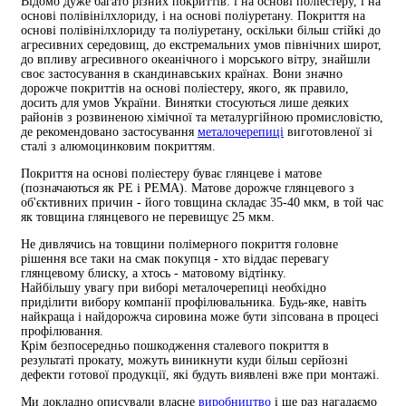
Відомо дуже багато різних покриттів: і на основі поліестеру, і на
основі полівінілхлориду, і на основі поліуретану. Покриття на
основі полівінілхлориду та поліуретану, оскільки більш стійкі до
агресивних середовищ, до екстремальних умов північних широт,
до впливу агресивного океанічного і морського вітру, знайшли
своє застосування в скандинавських країнах. Вони значно
дорожче покриттів на основі поліестеру, якого, як правило,
досить для умов України. Винятки стосуються лише деяких
районів з розвиненою хімічної та металургійною промисловістю,
де рекомендовано застосування
металочерепиці
виготовленої зі
сталі з алюмоцинковим покриттям.
Покриття на основі поліестеру буває глянцеве і матове
(позначаються як РЕ і РЕМА). Матове дорожче глянцевого з
об'єктивних причин - його товщина складає 35-40 мкм, в той час
як товщина глянцевого не перевищує 25 мкм.
Не дивлячись на товщини полімерного покриття головне
рішення все таки на смак покупця - хто віддає перевагу
глянцевому блиску, а хтось - матовому відтінку.
Найбільшу увагу при виборі металочерепиці необхідно
приділити вибору компанії профілювальника. Будь-яке, навіть
найкраща і найдорожча сировина може бути зіпсована в процесі
профілювання.
Крім безпосередньо пошкодження сталевого покриття в
результаті прокату, можуть виникнути куди більш серйозні
дефекти готової продукції, які будуть виявлені вже при монтажі.
Ми докладно описували власне
виробництво
і ще раз нагадаємо