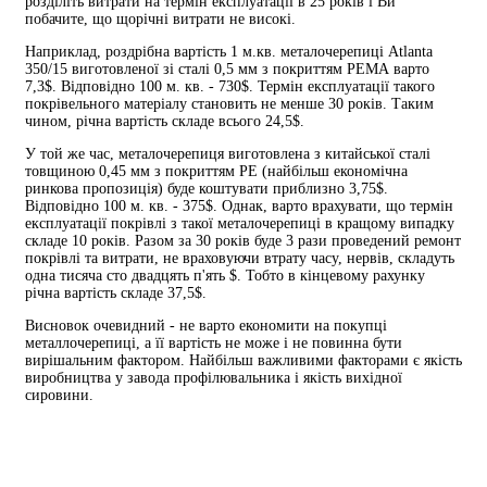
розділіть витрати на термін експлуатації в 25 років і Ви
побачите, що щорічні витрати не високі.
Наприклад, роздрібна вартість 1 м.кв. металочерепиці Atlanta
350/15 виготовленої зі сталі 0,5 мм з покриттям РЕМА варто
7,3$. Відповідно 100 м. кв. - 730$. Термін експлуатації такого
покрівельного матеріалу становить не менше 30 років. Таким
чином, річна вартість складе всього 24,5$.
У той же час, металочерепиця виготовлена ​​з китайської сталі
товщиною 0,45 мм з покриттям РЕ (найбільш економічна
ринкова пропозиція) буде коштувати приблизно 3,75$.
Відповідно 100 м. кв. - 375$. Однак, варто врахувати, що термін
експлуатації покрівлі з такої металочерепиці в кращому випадку
складе 10 років. Разом за 30 років буде 3 рази проведений ремонт
покрівлі та витрати, не враховуючи втрату часу, нервів, складуть
одна тисяча сто двадцять п'ять $. Тобто в кінцевому рахунку
річна вартість складе 37,5$.
Висновок очевидний - не варто економити на покупці
металлочерепиці, а її вартість не може і не повинна бути
вирішальним фактором. Найбільш важливими факторами є якість
виробництва у завода профілювальника і якість вихідної
сировини.
(093) 04 555 04