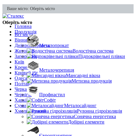
Ваше місто:
Оберіть місто
Оберіть місто
Головна
Продукція
Всі міста
Вінниця
Дніпропетровськ
Металопрокат
Житомир
Водостічна система
Запоріжжя
Підпокрівельні плівки
Київ
Кременчук
Металочерепиця
Кривий Ріг
Мансардні вікна
Одеса
Метизна продукція
Полтава
Черкаси
Чернігів
Профнастил
Харків
Софіт
Суми
Металосайдинг
Хмельницький
Рулонна гідроізоляція
Сонячна енергетика
Добірні елементи
Євроштахетник