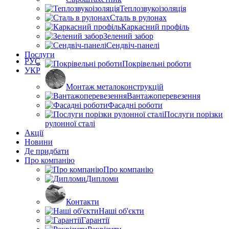
Теплозвукоізоляція
Сталь в рулонах
Каркасний профіль
Зелений забор
Сендвіч-панелі
Послуги
РУС
Покрівельні роботи
УКР
Монтаж металоконструкцій
Вантажоперевезення
Фасадні роботи
Послуги порізки
рулонної сталі
Акції
Новини
Де придбати
Про компанію
Про компанію
Дипломи
Контакти
Наші об'єкти
Гарантії