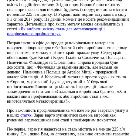
якість і надійність металу. Згідно норм Європейського Союзу
сталь призначена для покрівлі будівель і споруд повинна містити
не менше 225 г/м цинку. В Україні дані норми вступають в силу
з 1 січня 2017 року. На даний момент це носить рекомендаційний
характер. Детальніше про якість металу можна ознайомитись в
статті
«Як вибрати якісну сталь для металочерепиці і
покрівельного профнастилу»
.
Потрапляючи в офіс до продавця покрівельних матеріалів
покупець відкриває для себе багатий світ виробників сталі, тому
що асортимент металу з різних країн вражає уяву. Серед країн
обов'язково буде Китай і Корея, Італія та Словаччина, Польща та
Німеччина, Фінляндія та Словаччина. Тирада продавця буде
доносити, що: «Фінляндія це відмінна якість, але вельми не
дешево. Німеччина і Польща це Arcelor Mittal - прекрасний
аналог Фінляндії. А Корейський метал це просто чудо - якість як
у Європи, маркований і дуже доступний.» У будь-якої
непідготовленої людини ця кількість інформації викличе
запаморочення і питання «Сталь якого виробника брати?», «Хто
важливіший профілювальник або виробник сталі з якої
виготовляється металочерепиця?».
Про важливість профілювальника ми вже не раз звертали увагу в
наших
статях
. Зараз варто зупинитися саме на виробниках
рулонної гарячеоцинкованої сталі з полімерним покриттям.
По-перше, гарантія надається на сталь містить не менше 225 г/м
цинку. Т.ч., якщо Вам, як споживачу, важливо отримати гарантію