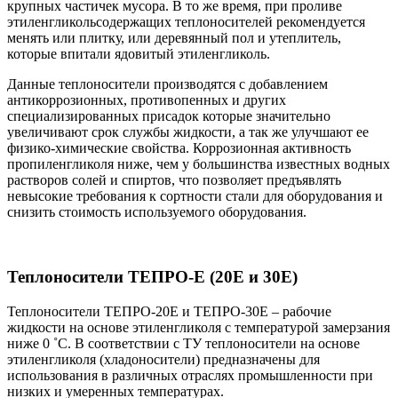
крупных частичек мусора. В то же время, при проливе
этиленгликольсодержащих теплоносителей рекомендуется
менять или плитку, или деревянный пол и утеплитель,
которые впитали ядовитый этиленгликоль.
Данные теплоносители производятся с добавлением
антикоррозионных, противопенных и других
специализированных присадок которые значительно
увеличивают срок службы жидкости, а так же улучшают ее
физико-химические свойства. Коррозионная активность
пропиленгликоля ниже, чем у большинства известных водных
растворов солей и спиртов, что позволяет предъявлять
невысокие требования к сортности стали для оборудования и
снизить стоимость используемого оборудования.
Теплоносители ТЕПРО-Е (20Е и 30Е)
Теплоносители ТЕПРО-20Е и ТЕПРО-30Е – рабочие
жидкости на основе этиленгликоля с температурой замерзания
ниже 0 ˚С. В соответствии с ТУ теплоносители на основе
этиленгликоля (хладоносители) предназначены для
использования в различных отраслях промышленности при
низких и умеренных температурах.