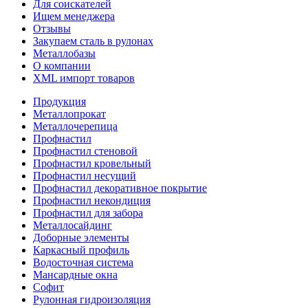
Для соискателей
Ищем менеджера
Отзывы
Закупаем сталь в рулонах
Металлобазы
О компании
XML импорт товаров
Продукция
Металлопрокат
Металлочерепица
Профнастил
Профнастил стеновой
Профнастил кровельный
Профнастил несущий
Профнастил декоративное покрытие
Профнастил некондиция
Профнастил для забора
Металлосайдинг
Доборные элементы
Каркасный профиль
Водосточная система
Мансардные окна
Софит
Рулонная гидроизоляция