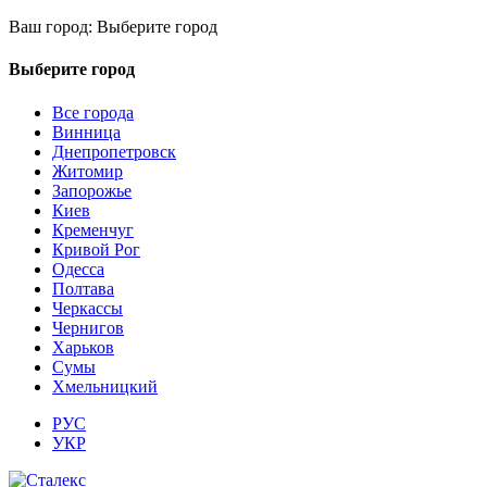
Ваш город:
Выберите город
Выберите город
Все города
Винница
Днепропетровск
Житомир
Запорожье
Киев
Кременчуг
Кривой Рог
Одесса
Полтава
Черкассы
Чернигов
Харьков
Сумы
Хмельницкий
РУС
УКР