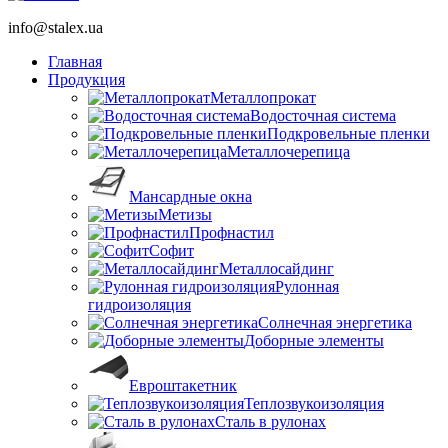
info@stalex.ua
Главная
Продукция
Металлопрокат
Водосточная система
Подкровельные пленки
Металлочерепица
Мансардные окна
Метизы
Профнастил
Софит
Металлосайдинг
Рулонная
гидроизоляция
Солнечная энергетика
Доборные элементы
Евроштакетник
Теплозвукоизоляция
Сталь в рулонах