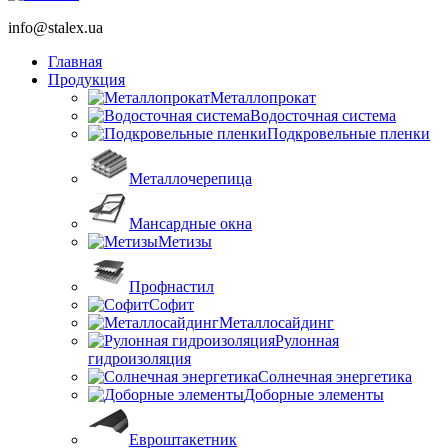
info@stalex.ua
Главная
Продукция
Металлопрокат
Водосточная система
Подкровельные пленки
Металлочерепица
Мансардные окна
Метизы
Профнастил
Софит
Металлосайдинг
Рулонная
гидроизоляция
Солнечная энергетика
Доборные элементы
Евроштакетник