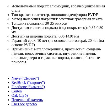
Используемый подкат: алюмоцинк, горячеоцинкованная
сталь
Тип краски: полиэстер, поливинилденфторид PVDF
Метод нанесения покрытия: офсетная граверная печать
Толщина покрытия: 30-35 микрон
Доступная толщина подката (под покрытием): 0,35-0,80
мм
Доступная ширина подката: 600-1430 мм
Гарантий срок: 10 лет (на основе полиэстера); 20 лет (на
основе PVDF)
Применение: металлочерипица, профнастил, сэндвич-
панели, водосточные системы, внутренние панели,
стальные двери и гаражные ворота, жалюзи, бытовые
приборы
Naive (“Дерево”)
RedBrick (“кирпич”)
FineStone (“камень”)
Corten
Oak (Дуб)
Пепельный камень
Светлое дерево