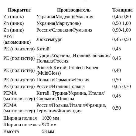
Покрытие
Производитель
Толщина
Zn (цинк)
Украина(Модуль)/Румыния
0,45-0,80
Zn (цинк)
Украина(Мариуполь)
0,50-1,00
Zn (цинк)
Россия/Словакия/Румыния
0,90-1,00
AlZn
Люксембург
0,45-0,50
(алюмоцинк)
РЕ (полиэстер)
Китай
0,45
Турция/Украина, Италия/Словакия/
РЕ (полиэстер)
0,45
Польша/Россия
Printech Китай, Printech Корея
РЕ (полиэстер)
0,40
(MultiGloss)
РЕ (полиэстер)
Польша/Германия/Россия
0,50
РЕ (полиэстер)
Россия/Италия/Польша
0,65-0,70
РЕМА
Китай, Турция/Украина, Италия/
0,45
(матполиэстер)
Словакия/Польша
РЕМА
Россия/Польша/Италия/Франция,
0,50
(матполиэстер)
Германия/Финляндия
Ширина полная
1020 мм
Ширина полезная
970 мм
Высота
58 мм