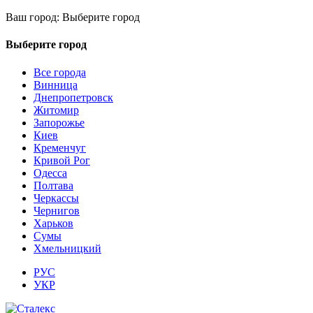
Ваш город:
Выберите город
Выберите город
Все города
Винница
Днепропетровск
Житомир
Запорожье
Киев
Кременчуг
Кривой Рог
Одесса
Полтава
Черкассы
Чернигов
Харьков
Сумы
Хмельницкий
РУС
УКР