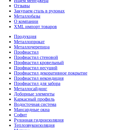
Ищем менеджера
Отзывы
Закупаем сталь в рулонах
Металлобазы
О компании
XML импорт товаров
Продукция
Металлопрокат
Металлочерепица
Профнастил
Профнастил стеновой
Профнастил кровельный
Профнастил несущий
Профнастил декоративное покрытие
Профнастил некондиция
Профнастил для забора
Металлосайдинг
Доборные элементы
Каркасный профиль
Водосточная система
Мансардные окна
Софит
Рулонная гидроизоляция
Теплозвукоизоляция