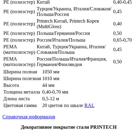
РЕ (полиэстер)
Китай
0,40-0,45
Турция/Украина, Италия/Словакия/
РЕ (полиэстер)
0,45
Польша/Россия
Printech Китай, Printech Корея
РЕ (полиэстер)
0,40
(MultiGloss)
РЕ (полиэстер)
Польша/Германия/Россия
0,50
РЕ (полиэстер)
Россия/Италия/Польша
0,65-0,70
РЕМА
Китай, Турция/Украина, Италия/
0,45
(матполиэстер)
Словакия/Польша
РЕМА
Россия/Польша/Италия/Франция,
0,50
(матполиэстер)
Германия/Финляндия
Ширина полная
1050 мм
Ширина полезная
1010 мм
Высота
44 мм
Толщина металла
0,40-0,70 мм
Длина листа
0,5-12 м
Цветовая гамма
20 цветов по шкале
RAL
Справочная информация
Декоративное покрытие стали PRINTECH