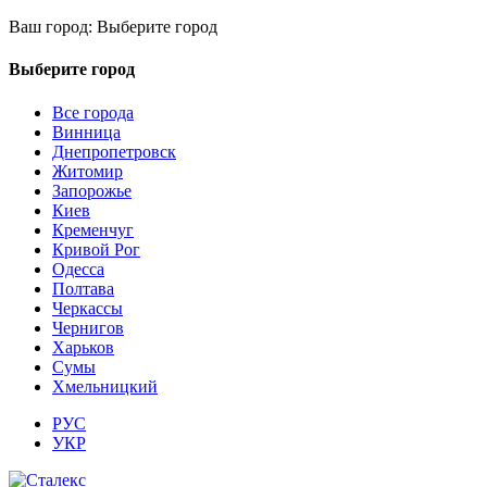
Ваш город:
Выберите город
Выберите город
Все города
Винница
Днепропетровск
Житомир
Запорожье
Киев
Кременчуг
Кривой Рог
Одесса
Полтава
Черкассы
Чернигов
Харьков
Сумы
Хмельницкий
РУС
УКР