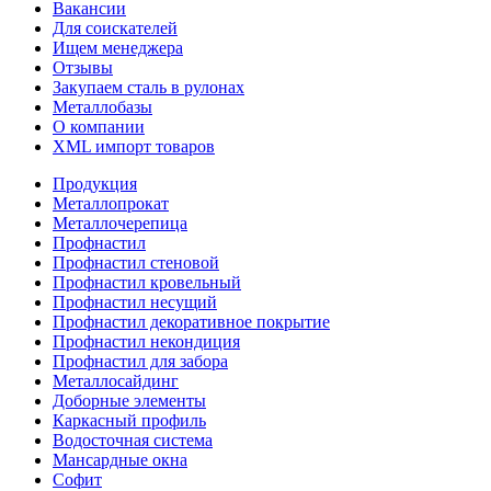
Вакансии
Для соискателей
Ищем менеджера
Отзывы
Закупаем сталь в рулонах
Металлобазы
О компании
XML импорт товаров
Продукция
Металлопрокат
Металлочерепица
Профнастил
Профнастил стеновой
Профнастил кровельный
Профнастил несущий
Профнастил декоративное покрытие
Профнастил некондиция
Профнастил для забора
Металлосайдинг
Доборные элементы
Каркасный профиль
Водосточная система
Мансардные окна
Софит