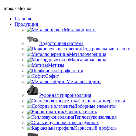
info@stalex.ua
Главная
Продукция
Металлопрокат
Водосточная система
Подкровельные пленки
Металлочерепица
Мансардные окна
Метизы
Профнастил
Софит
Металлосайдинг
Рулонная гидроизоляция
Солнечная энергетика
Доборные элементы
Евроштакетник
Теплозвукоизоляция
Сталь в рулонах
Каркасный профиль