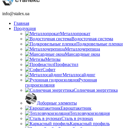
info@stalex.ua
Главная
Продукция
Металлопрокат
Водосточная система
Подкровельные пленки
Металлочерепица
Мансардные окна
Метизы
Профнастил
Софит
Металлосайдинг
Рулонная
гидроизоляция
Солнечная энергетика
Доборные элементы
Евроштакетник
Теплозвукоизоляция
Сталь в рулонах
Каркасный профиль