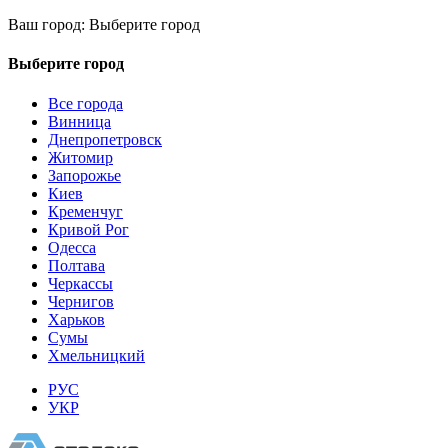
Ваш город:
Выберите город
Выберите город
Все города
Винница
Днепропетровск
Житомир
Запорожье
Киев
Кременчуг
Кривой Рог
Одесса
Полтава
Черкассы
Чернигов
Харьков
Сумы
Хмельницкий
РУС
УКР