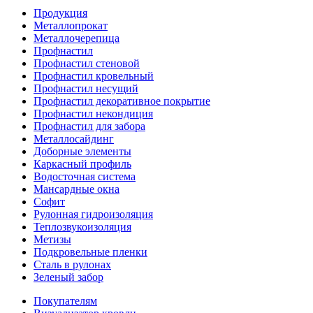
Продукция
Металлопрокат
Металлочерепица
Профнастил
Профнастил стеновой
Профнастил кровельный
Профнастил несущий
Профнастил декоративное покрытие
Профнастил некондиция
Профнастил для забора
Металлосайдинг
Доборные элементы
Каркасный профиль
Водосточная система
Мансардные окна
Софит
Рулонная гидроизоляция
Теплозвукоизоляция
Метизы
Подкровельные пленки
Сталь в рулонах
Зеленый забор
Покупателям