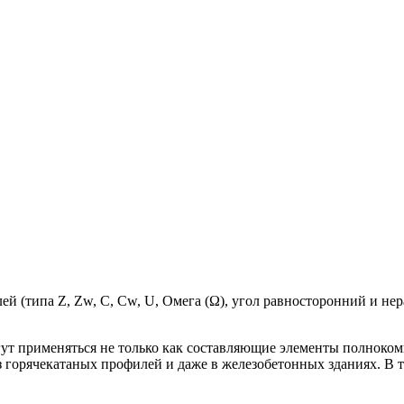
ей (типа Z, Zw, C, Cw, U, Омега (Ω), угол равносторонний и нер
гут применяться не только как составляющие элементы полноко
горячекатаных профилей и даже в железобетонных зданиях. В та