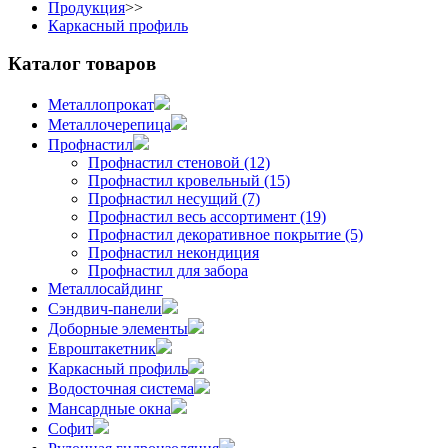
Продукция
>>
Каркасный профиль
Каталог товаров
Металлопрокат
Металлочерепица
Профнастил
Профнастил стеновой (12)
Профнастил кровельный (15)
Профнастил несущий (7)
Профнастил весь ассортимент (19)
Профнастил декоративное покрытие (5)
Профнастил некондиция
Профнастил для забора
Металлосайдинг
Сэндвич-панели
Доборные элементы
Евроштакетник
Каркасный профиль
Водосточная система
Мансардные окна
Софит