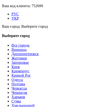
Ваш код клиента:
752699
РУС
УКР
Ваш город:
Выберите город
Выберите город
Все города
Винница
Днепропетровск
Житомир
Запорожье
Киев
Кременчуг
Кривой Рог
Одесса
Полтава
Черкассы
Чернигов
Харьков
Сумы
Хмельницкий