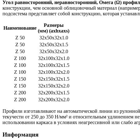
Угол равносторонний, неравносторонний, Омега (Ω) профи
конструкции, чем основной облицовочный материал (например,
подсистема представляет собой конструкцию, которая устанавл
Размеры
Наименование
(мм) (ахhxaхs)
Z 50
32x50x32x1.0
Z 50
32x50x32x1.5
Z 50
32x50x32x2.0
Z 100
32x100x32x1.0
Z 100
32x100x32x1.5
Z 100
32x100x32x2.0
Z 150
32x150x32x1.5
Z 150
32x150x32x2.0
Z 200
32x200x32x1.5
Z 200
32x200x32x2.0
Профили изготавливают на автоматической линии из рулонной о
текучести от 250 до 350 Н/мм² и относительным удлинением н
использовании каркаса в условиях неагрессивной или слабо аг
Информация