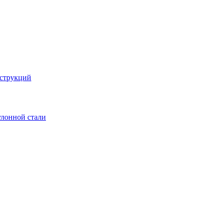
струкций
улонной стали