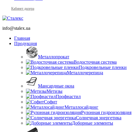
Кабинет дилера
info@stalex.ua
Главная
Продукция
Металлопрокат
Водосточная система
Подкровельные пленки
Металлочерепица
Мансардные окна
Метизы
Профнастил
Софит
Металлосайдинг
Рулонная гидроизоляция
Солнечная энергетика
Доборные элементы