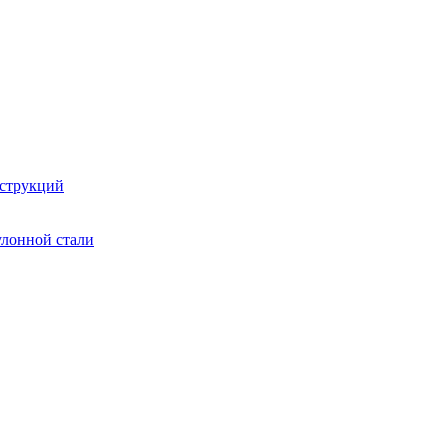
струкций
улонной стали