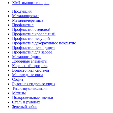
XML импорт товаров
Продукция
Металлопрокат
Металлочерепица
Профнастил
Профнастил стеновой
Профнастил кровельный
Профнастил несущий
Профнастил декоративное покрытие
Профнастил некондиция
Профнастил для забора
Металлосайдинг
Доборные элементы
Каркасный профиль
Водосточная система
Мансардные окна
Софит
Рулонная гидроизоляция
Теплозвукоизоляция
Метизы
Подкровельные пленки
Сталь в рулонах
Зеленый забор