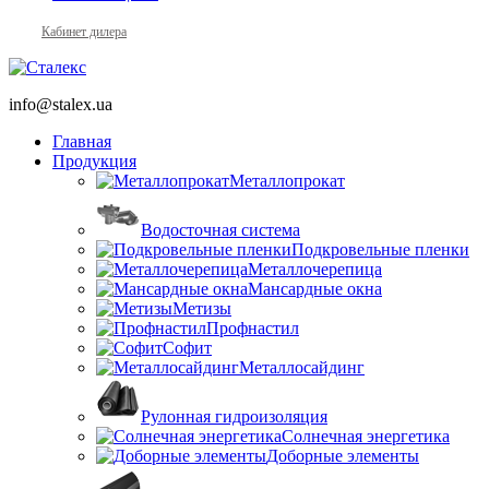
Кабинет дилера
info@stalex.ua
Главная
Продукция
Металлопрокат
Водосточная система
Подкровельные пленки
Металлочерепица
Мансардные окна
Метизы
Профнастил
Софит
Металлосайдинг
Рулонная гидроизоляция
Солнечная энергетика
Доборные элементы