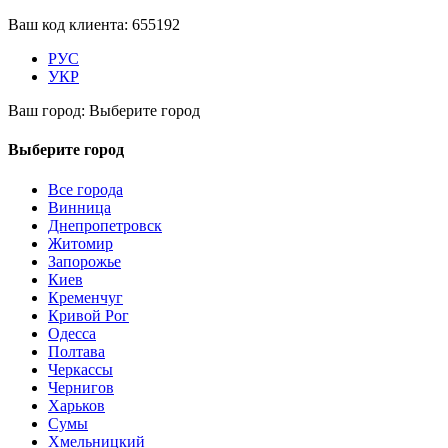
Ваш код клиента:
655192
РУС
УКР
Ваш город:
Выберите город
Выберите город
Все города
Винница
Днепропетровск
Житомир
Запорожье
Киев
Кременчуг
Кривой Рог
Одесса
Полтава
Черкассы
Чернигов
Харьков
Сумы
Хмельницкий