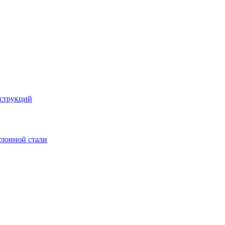
струкций
улонной стали