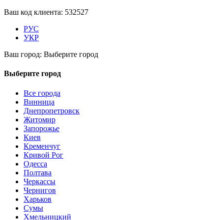
Ваш код клиента:
532527
РУС
УКР
Ваш город:
Выберите город
Выберите город
Все города
Винница
Днепропетровск
Житомир
Запорожье
Киев
Кременчуг
Кривой Рог
Одесса
Полтава
Черкассы
Чернигов
Харьков
Сумы
Хмельницкий