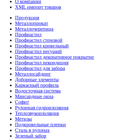
О компании
XML импорт товаров
Продукция
Металлопрокат
Металлочерепица
Профнастил
Профнастил стеновой
Профнастил кровельный
Профнастил несущий
Профнастил декоративное покрытие
Профнастил некондиция
Профнастил для забора
Металлосайдинг
Доборные элементы
Каркасный профиль
Водосточная система
Мансардные окна
Софит
Рулонная гидроизоляция
Теплозвукоизоляция
Метизы
Подкровельные пленки
Сталь в рулонах
Зеленый забор