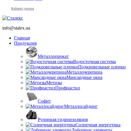
Кабинет дилера
info@stalex.ua
Главная
Продукция
Металлопрокат
Водосточная система
Подкровельные пленки
Металлочерепица
Мансардные окна
Метизы
Профнастил
Софит
Металлосайдинг
Рулонная гидроизоляция
Солнечная энергетика
Доборные элементы